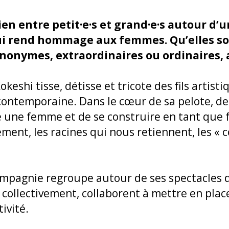
ien entre petit
·
e
·
s et grand
·
e
·
s autour d’
qui rend hommage aux femmes. Qu’elles so
nonymes, extraordinaires ou ordinaires, 
keshi tisse, détisse et tricote des fils artist
 contemporaine. Dans le cœur de sa pelote, d
e une femme et de se construire en tant que 
ssement, les racines qui nous retiennent, les « 
ompagnie regroupe autour de ses spectacles d
i, collectivement, collaborent à mettre en pla
ivité.