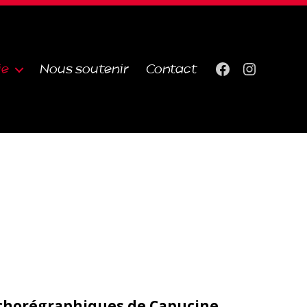
ie
Nous soutenir
Contact
Facebook
Instagra
s chorégraphiques de Capucine