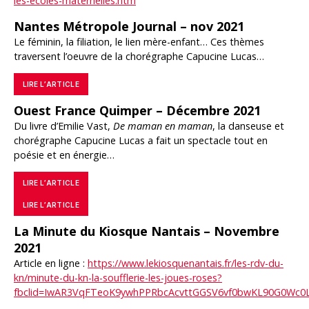
les-ecoles-maternelles.htm
Nantes Métropole Journal – nov 2021
Le féminin, la filiation, le lien mère-enfant… Ces thèmes
traversent l’oeuvre de la chorégraphe Capucine Lucas…
LIRE L’ARTICLE
Ouest France Quimper – Décembre 2021
Du livre d’Emilie Vast,
De maman en maman
, la danseuse et
chorégraphe Capucine Lucas a fait un spectacle tout en
poésie et en énergie…
LIRE L’ARTICLE
LIRE L’ARTICLE
La Minute du Kiosque Nantais – Novembre
2021
Article en ligne :
https://www.lekiosquenantais.fr/les-rdv-du-
kn/minute-du-kn-la-soufflerie-les-joues-roses?
fbclid=IwAR3VqFTeoK9ywhPPRbcAcvttGGSV6vf0bwKL90G0Wc