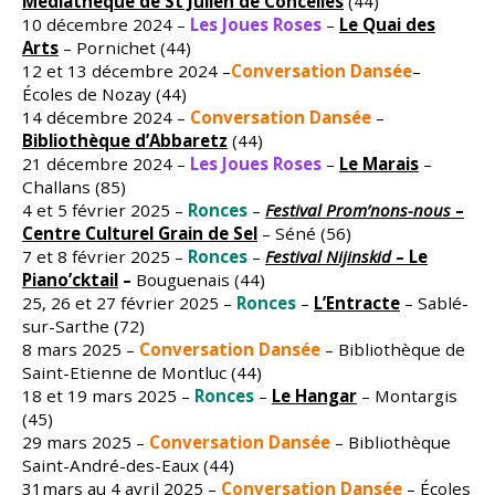
Médiathèque de St Julien de Concelles
(44)
10 décembre 2024 –
Les Joues Roses
–
Le Quai des
Arts
– Pornichet (44)
12 et 13 décembre 2024 –
Conversation Dansée
–
Écoles de Nozay (44)
14 décembre 2024 –
Conversation Dansée
–
Bibliothèque d’Abbaretz
(44)
21 décembre 2024 –
Les Joues Roses
–
Le Marais
–
Challans (85)
4 et 5 février 2025 –
Ronces
–
Festival Prom’nons-nous
–
Centre Culturel Grain de Sel
– Séné (56)
7 et 8 février 2025 –
Ronces
–
Festival Nijinskid
– Le
Piano’cktail
–
Bouguenais (44)
25, 26 et 27 février 2025 –
Ronces
–
L’Entracte
– Sablé-
sur-Sarthe (72)
8 mars 2025 –
Conversation Dansée
– Bibliothèque de
Saint-Etienne de Montluc (44)
18 et 19 mars 2025 –
Ronces
–
Le Hangar
– Montargis
(45)
29 mars 2025 –
Conversation Dansée
– Bibliothèque
Saint-André-des-Eaux (44)
31mars au 4 avril 2025 –
Conversation Dansée
– Écoles