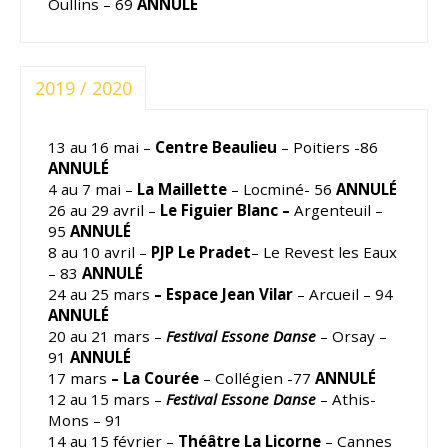
Oullins – 69
ANNULÉ
2019 / 2020
13 au 16 mai –
Centre Beaulieu
– Poitiers -86
ANNULÉ
4 au 7 mai –
La Maillette
– Locminé- 56
ANNULÉ
26 au 29 avril –
Le Figuier Blanc –
Argenteuil –
95
ANNULÉ
8 au 10 avril –
PJP Le Pradet
– Le Revest les Eaux
– 83
ANNULÉ
24 au 25 mars
– Espace Jean Vilar
– Arcueil – 94
ANNULÉ
20 au 21 mars –
Festival Essone Danse
– Orsay –
91
ANNULÉ
17 mars
– La Courée
– Collégien -77
ANNULÉ
12 au 15 mars –
Festival Essone Danse
– Athis-
Mons – 91
14 au 15 février –
Théâtre La Licorne
– Cannes