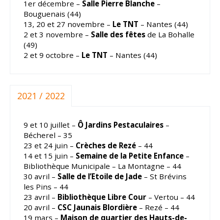
1er décembre –
Salle Pierre Blanche
–
Bouguenais (44)
13, 20 et 27 novembre –
Le TNT
– Nantes (44)
2 et 3 novembre –
Salle des fêtes
de La Bohalle
(49)
2 et 9 octobre –
Le TNT
– Nantes (44)
2021 / 2022
9 et 10 juillet –
Ô Jardins Pestaculaires
–
Bécherel – 35
23 et 24 juin –
Crèches de Rezé
– 44
14 et 15 juin –
Semaine de la Petite Enfance
–
Bibliothèque Municipale – La Montagne – 44
30 avril –
Salle de l’Etoile de Jade
– St Brévins
les Pins – 44
23 avril –
Bibliothèque Libre Cour
– Vertou – 44
20 avril –
CSC Jaunais Blordière
– Rezé – 44
19 mars –
Maison de quartier des Hauts-de-