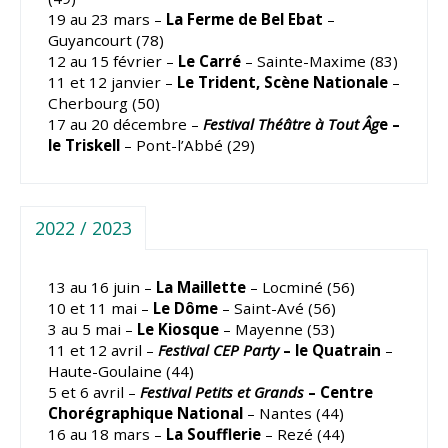
19 au 23 mars –
La Ferme de Bel Ebat
–
Guyancourt (78)
12 au 15 février –
Le Carré
– Sainte-Maxime (83)
11 et 12 janvier –
Le Trident, Scène Nationale
–
Cherbourg (50)
17 au 20 décembre –
Festival Théâtre à Tout Âg
e –
le Triskell
– Pont-l’Abbé (29)
2022 / 2023
13 au 16 juin –
La Maillette
– Locminé (56)
10 et 11 mai –
Le Dôme
– Saint-Avé (56)
3 au 5 mai –
Le Kiosque
– Mayenne (53)
11 et 12 avril –
Festival CEP Party
– le Quatrain
–
Haute-Goulaine (44)
5 et 6 avril –
Festival Petits et Grands
– Centre
Chorégraphique National
– Nantes (44)
16 au 18 mars –
La Soufflerie
– Rezé (44)