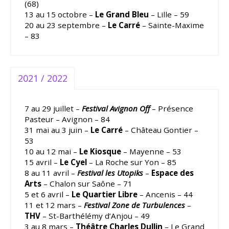
(68)
13 au 15 octobre –
Le Grand Bleu
– Lille – 59
20 au 23 septembre –
Le Carré
– Sainte-Maxime
– 83
2021 / 2022
7 au 29 juillet –
Festival Avignon Off
– Présence
Pasteur – Avignon – 84
31 mai au 3 juin –
Le Carré
– Château Gontier –
53
10 au 12 mai –
Le Kiosque
– Mayenne – 53
15 avril –
Le Cyel
– La Roche sur Yon – 85
8 au 11 avril –
Festival les Utopiks
–
Espace des
Arts
– Chalon sur Saône – 71
5 et 6 avril –
Le Quartier Libre
– Ancenis – 44
11 et 12 mars –
Festival Zone de Turbulences
–
THV
– St-Barthélémy d’Anjou – 49
3 au 8 mars –
Théâtre Charles Dullin
– Le Grand