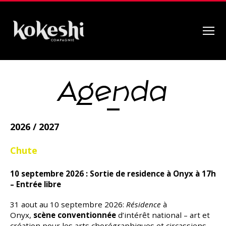
Menu
Compagnie
Kokeshi
Agenda
2026 / 2027
Chute
10 septembre 2026 : Sortie de residence à Onyx à 17h
– Entrée libre
31 aout au 10 septembre 2026:
Résidence
à
Onyx,
scène
conventionnée
d’intérêt national – art et
création pour les arts chorégraphiques et circassiens,