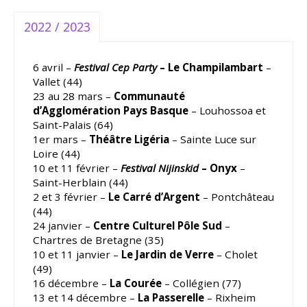
2022 / 2023
6 avril –
Festival Cep Party
– Le Champilambart
–
Vallet (44)
23 au 28 mars –
Communauté
d’Agglomération Pays Basque
– Louhossoa et
Saint-Palais (64)
1er mars –
Théâtre Ligéria
– Sainte Luce sur
Loire (44)
10 et 11 février –
Festival Nijinskid
– Onyx
–
Saint-Herblain (44)
2 et 3 février –
Le Carré d’Argent
– Pontchâteau
(44)
24 janvier –
Centre Culturel Pôle Sud
–
Chartres de Bretagne (35)
10 et 11 janvier –
Le Jardin de Verre
– Cholet
(49)
16 décembre –
La Courée
– Collégien (77)
13 et 14 décembre –
La Passerelle
– Rixheim