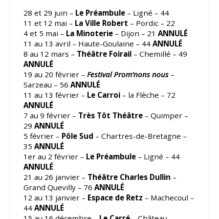
28 et 29 juin –
Le Préambule
– Ligné – 44
11 et 12 mai –
La Ville Robert
– Pordic – 22
4 et 5 mai –
La Minoterie
– Dijon – 21
ANNULÉ
11 au 13 avril – Haute-Goulaine – 44
ANNULÉ
8 au 12 mars –
Théâtre Foirail
– Chemillé – 49
ANNULÉ
19 au 20 février –
Festival Prom’nons nous
–
Sarzeau – 56
ANNULÉ
11 au 13 février –
Le Carroi
– la Flèche – 72
ANNULÉ
7 au 9 février –
Très Tôt Théâtre
– Quimper –
29
ANNULÉ
5 février –
Pôle Sud
– Chartres-de-Bretagne –
35
ANNULÉ
1er au 2 février –
Le Préambule
– Ligné – 44
ANNULÉ
21 au 26 janvier –
Théâtre Charles Dullin
–
Grand Quevilly – 76
ANNULÉ
12 au 13 janvier –
Espace de Retz
– Machecoul –
44
ANNULÉ
15 au 16 décembre –
Le Carré
– Château-