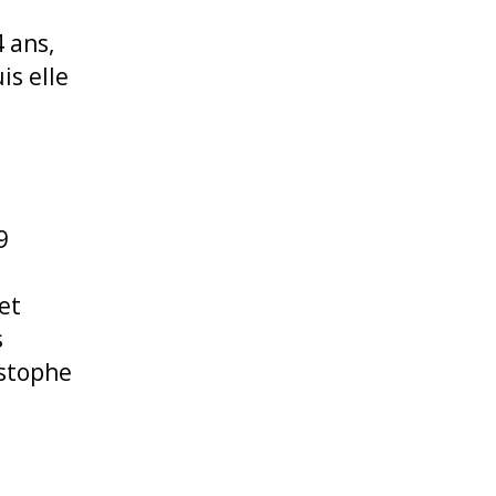
 ans,
is elle
9
et
s
istophe