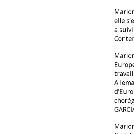
Marion
elle s
a suiv
Contem
Marion
Europe
travai
Allema
d’Euro
chorég
GARCIA
Marion