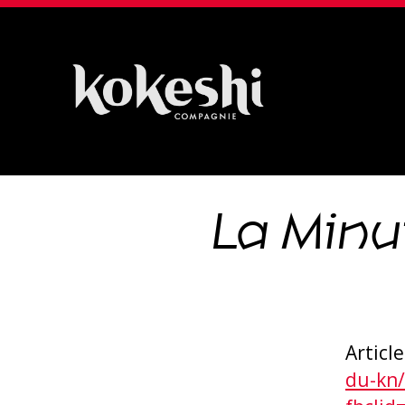
Compagnie
Kokeshi
La Minu
Article
du-kn/