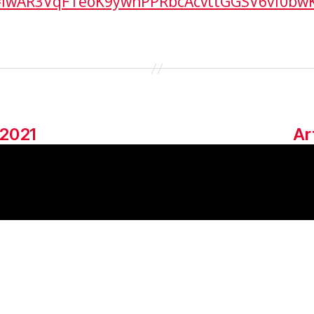
d=IwAR3VqFTeoK9ywhPPRbcAcvttGGSV6vf0b
 2021
Ar