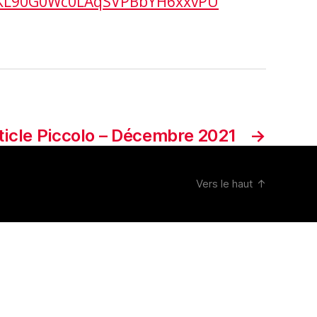
wKL90G0Wc0LAqSVPBbYH6xxvPU
ticle Piccolo – Décembre 2021
→
Vers le haut
↑