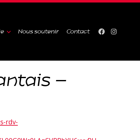
ie
Nous soutenir
Contact
Facebook
Instagra
antais –
s-rdv-