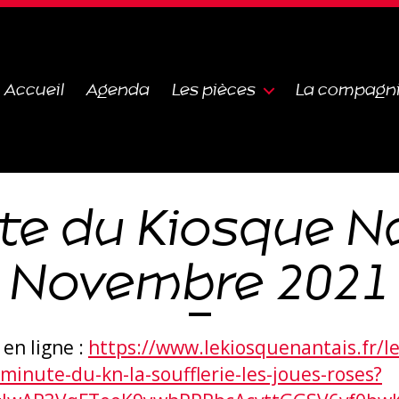
Accueil
Agenda
Les pièces
La compagn
te du Kiosque N
Novembre 2021
 en ligne :
https://www.lekiosquenantais.fr/le
minute-du-kn-la-soufflerie-les-joues-roses?