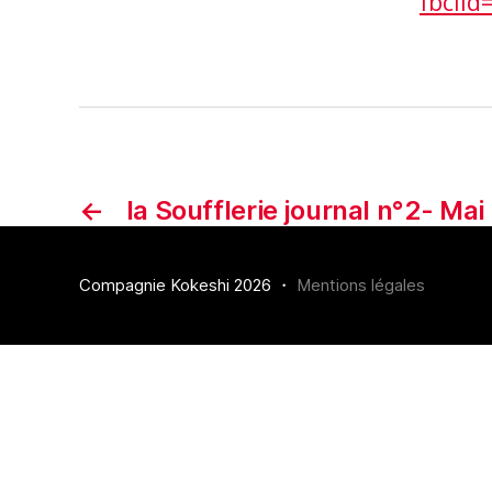
fbcli
←
la Soufflerie journal n°2- Mai
Compagnie Kokeshi 2026 ・
Mentions légales