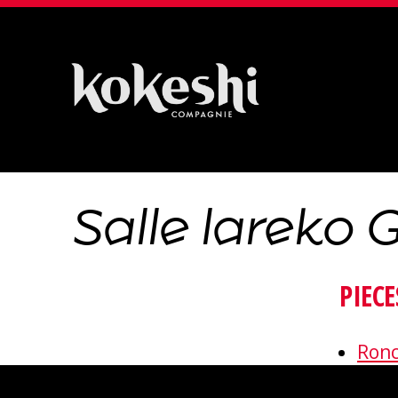
Compagnie
Kokeshi
Salle lareko G
PIECE
Ron