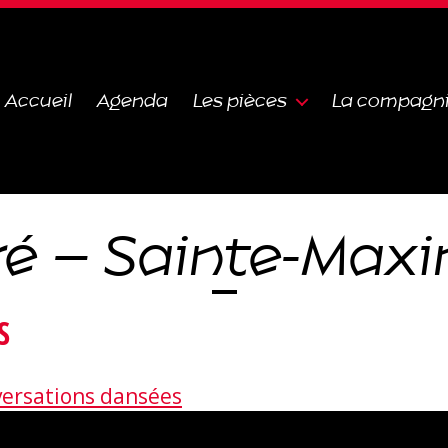
Accueil
Agenda
Les pièces
La compagn
ré – Sainte-Maxi
S
ersations dansées