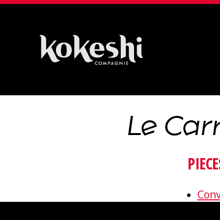
Compagnie
Kokeshi
Le Car
PIECE
Conv