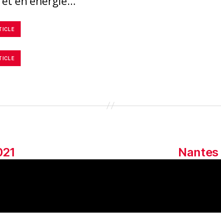
 et en énergie…
TICLE
TICLE
021
Nantes 