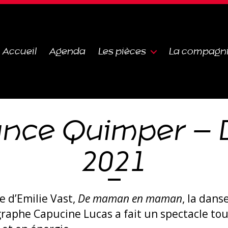
Accueil
Agenda
Les pièces
La compagn
ance Quimper –
2021
re d’Emilie Vast,
De maman en maman
, la dans
raphe Capucine Lucas a fait un spectacle tou