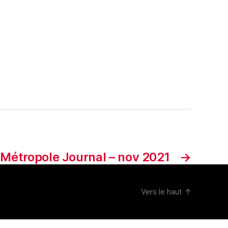
Métropole Journal – nov 2021
→
Vers le haut
↑