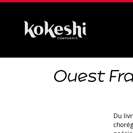
Compagnie
Kokeshi
Ouest Fr
Du liv
chorég