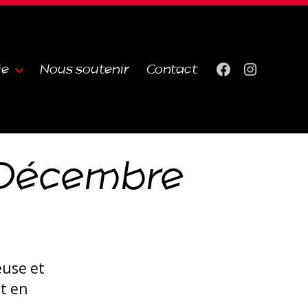
ie
Nous soutenir
Contact
Facebook
Instagra
 Décembre
euse et
t en