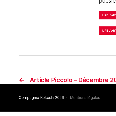
poésie
LIRE L’AR
LIRE L’AR
←
Article Piccolo – Décembre 2
Compagnie Kokeshi 2026 ・
Mentions légales