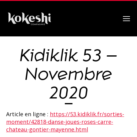
Menu
Compagnie
Kokeshi
Kidiklik 53 –
Novembre
2020
Article en ligne :
https://53.kidiklik.fr/sorties-
moment/42818-danse-joues-roses-carre-
chateau-gontier-mayenne.html