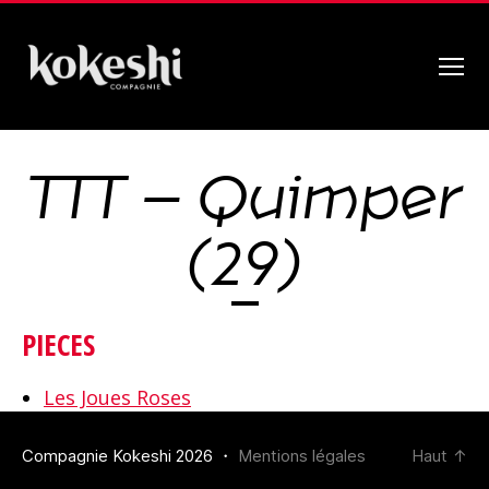
Menu
Compagnie
Kokeshi
TTT – Quimper
(29)
PIECES
Les Joues Roses
Compagnie Kokeshi 2026 ・
Mentions légales
Haut
↑