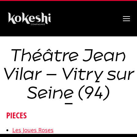
Menu
Compagnie
Kokeshi
Théâtre Jean
Vilar – Vitry sur
Seine (94)
PIECES
Les Joues Roses