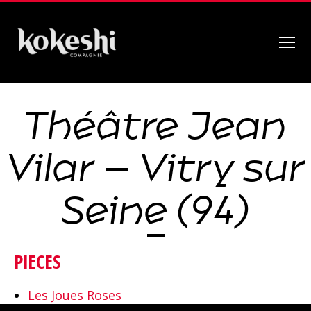
Menu
Compagnie
Kokeshi
Théâtre Jean
Vilar – Vitry sur
Seine (94)
PIECES
Les Joues Roses