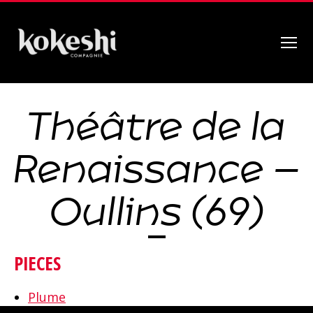
Menu
Compagnie
Kokeshi
Théâtre de la
Renaissance –
Oullins (69)
PIECES
Plume