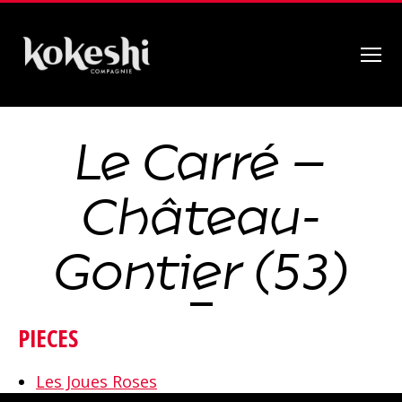
Menu
Compagnie
Kokeshi
Le Carré –
Château-
Gontier (53)
PIECES
Les Joues Roses