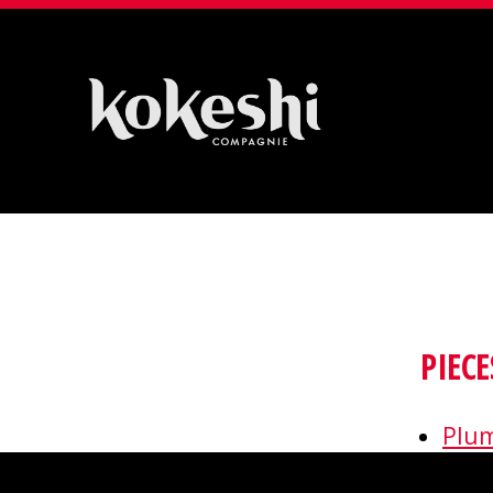
Compagnie
Kokeshi
PIECE
Plu