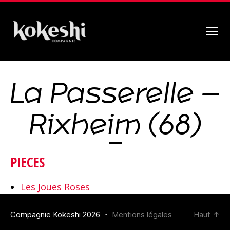
Menu
Compagnie
Kokeshi
La Passerelle –
Rixheim (68)
PIECES
Les Joues Roses
Compagnie Kokeshi 2026 ・
Mentions légales
Haut
↑