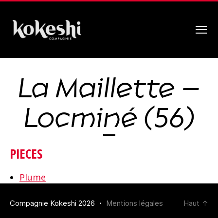
Menu
Compagnie
Kokeshi
La Maillette –
Locminé (56)
PIECES
Plume
Compagnie Kokeshi 2026 ・
Mentions légales
Haut
↑