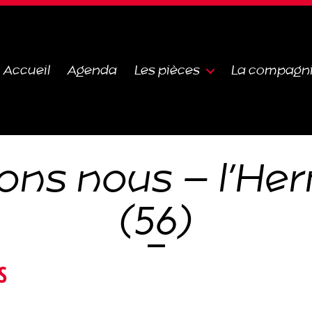
Accueil
Agenda
Les pièces
La compagn
nons nous – l’He
(56)
S