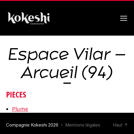
Menu
Compagnie
Kokeshi
Espace Vilar –
Arcueil (94)
PIECES
Plume
Compagnie Kokeshi 2026 ・
Mentions légales
Haut
↑