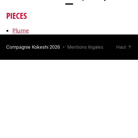
PIECES
Plume
Compagnie Kokeshi 2026 ・
Mentions légales
Haut
↑