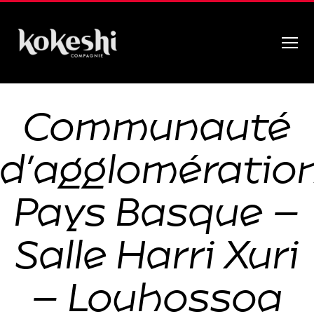
Menu
Compagnie
Kokeshi
Communauté
d’agglomératio
Pays Basque –
Salle Harri Xuri
– Louhossoa