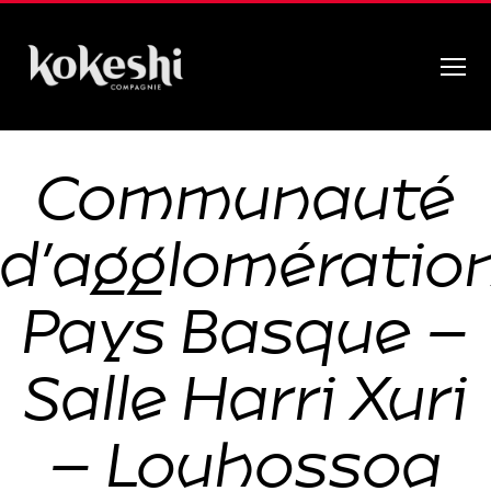
Menu
Compagnie
Kokeshi
Communauté
d’agglomératio
Pays Basque –
Salle Harri Xuri
– Louhossoa